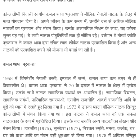
के मंचन की परंपरा लंबे समय तक चलती रही।
कांग्लातोंग्बी निवासी स्वर्गीय कमल थापा
'
प्रकाश
'
ने मौलिक नेपाली नाटक के क्षेत्र में
महत योगदान दिया है। अपने जीवन के कम समय में
,
उन्होंने दस से अधिक मौलिक
नाटकों का प्रणयन और मंचन किया। उनके असामयिक निधन के साथ
,
यह परंपरा
सुस्त पड़ गई। ये सभी नाटक पांडुलिपियों तक
ही सीमित रहे। वर्तमान में
गोर्खा ज्योति
प्रकाशन ने कमल थापा द्वारा रचित
त्याग
शीर्षक नाटक प्रकाशित किया है और अन्य
नाटकों को प्रकाशित करने की योजना भी बनाई जा रही है।
कमल थापा
'
प्रकाश
'
1958
में चिंगमैरोंग नेपाली बस्ती
,
इम्फाल में जन्मे
,
कमल थापा कम उम्र से ही
विचारशील थे। कमल थापा
'
प्रकाश
'
ने
70
के दशक में नाटक के क्षेत्र में प्रवेश
किया। उनके सभी नाटक सामाजिक यथार्थ पर आधारित हैं। सामाजिक विघटन
,
सामाजिक संबंधों
,
पारिवारिक समस्याओं
,
ग्रामीण राजनीति
,
आदर्श राजनीति आदि के
मुद्दों को ध्यान में रखते हुए लिखा गया है।
1973
में
उनका पहला मौलिक नाटक
सिन्दूर
कांग्लातोंग्बी में मंचन किया गया था। इस नाटक ने कमल थापा को एक सफल
नाटककार के रूप में प्रतिष्ठित किया। इसके बाद उन्होंने अन्य नाटकों का लेखन और
मंचन किया।
हारजीत
(1975),
सुस्केरा
(1977),
निश्चल स्मृति
,
ममता
,
कलंक
,
घर-
घर को कथा
आदि का मंचन बड़ी धूमधाम से किया गया।
1978
में
अखिल मणिपुर