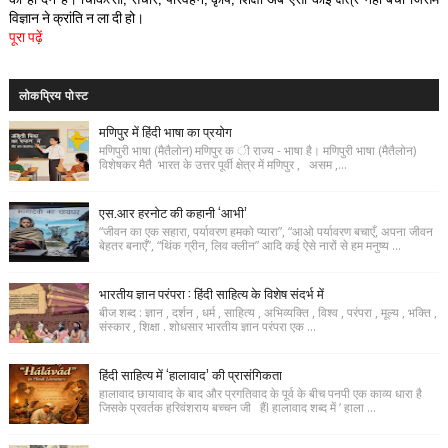
विज्ञान ने क्रांति न ला दी हो।
पूरा पढ़ें
लोकप्रिय पोस्ट
मणिपुर में हिंदी भाषा का प्रयोग
मणिपुरी भाषा (मैतैलोन) मणिपुर क ी राज्य - भाषा है। मणिपुरी भाषा (मैतैलोन)
विशेषकर मैतै भारत के उत्तर पूर्वी क्षेत्र में मणिपुर , असम ,...
एस.आर हरनोट की कहानी ‘आभी’
“जीवन का एक सहारा, पर्यावरण हमको प्यारा”, “आओ पर्यावरण बचाएँ, अपना जीवन
बेहतर बनाएँ”, “थिंक ग्रीन, लिव क्लीन” आदि कई ऐसे नारों से हम मनुष्य ...
भारतीय ज्ञान परंपरा : हिंदी साहित्य के विशेष संदर्भ में
बीज शब्द : ज्ञान , दर्शन , धर्म , साहित्य , अभिव्यक्ति , विश्व , परंपरा , मूल्य , भक्ति ,
संस्कार , शिक्षा . शोधसार भारतीय ज्ञान परंपरा एक ...
हिंदी साहित्य में ‘हालावाद’ की प्रासंगिकता
हालावाद छायावाद के बाद और प्रगतिवाद के पूर्व के बीच पनपी एक काव्य धारा है
जिसके प्रवर्तक हरिवंशराय बच्चन जी हैंI हालावाद शब्द में ‘ हाला ...