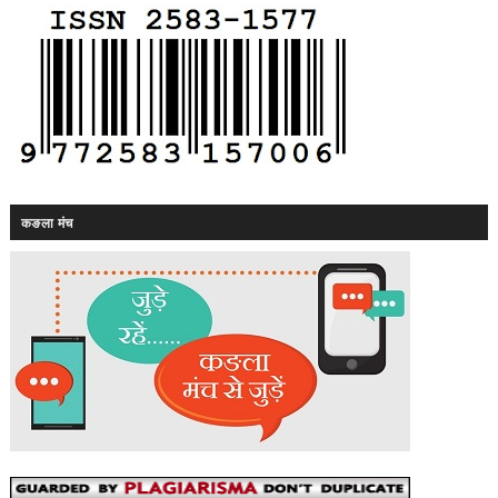
कङला मंच