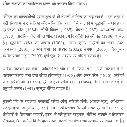
रचित नाटकों का नामोल्लेख करने का प्रयास किया गया है।
मणिपुर का कांग्लातोंग्बी प्रांत शुरू से ही नेपाली साहित्य का गढ़ रहा है।
इस क्षेत्र में
बड़ी संख्या में नाटक लिखे और मंचित किए गए। ऐसे नाटकों में चूड़ामणि चापागाईं का
प्रहारको चोट
(1984),
नौलो बिहान
(1985),
वेदना
(1987),
आ-आफ्नो व्यथा
(1988),
तारासिंह बिष्ट रचित आँसू (
1984),
फेरि खाँडो पखाल्नै पर्छ
(1986)
शामिल
हैं। चूड़ामणि खरेल का
अर्चना
(1986),
रोशन कुमार उप्रेती का
त्याग एउटा
प्रेमकथा
(2001),
लक्ष्मण शर्मा का
उपहार
(2002),
समर्पण (
2005),
शिवकुमार
बस्नेत रचित
महिमा
(2003)
दुर्गा पूजा के अवसर पर मंचित नाटक हैं।
अनेक नाटकों का मंचन कौब्रुलैखा गाँव में भी किया गया। ऐसे नाटकों में
पं.
नारायणप्रसाद शर्मा द्वारा रचित
हरिश्चंद्र
(1972)
और
अमर प्रेम
(1976),
छोरीको
जन्म हारेको कर्म
(1978),
प्रेम दाहाल रचित
बदला
(1884),
गौरीमन भट्टाराई का
ख़ूनको कसम
(1991)
प्रमुख मंचित नाटक हैं।
मुकुली गाँव से नंदलाल बजागाईँ रचित
आँसू सरिको हाँसो
,
अकाल मृत्यु
,
अभिलाषा
,
पवित्र प्रेम
,
अनुसन्धान
,
बिदाई
,
स्व. लक्ष्मीप्रसाद मैनाली रचित
प्रतिशोध
(1993),
तोरीबारी से शिवलाल भण्डारी
,
इरांग से मणिकुमार पौड्याल
,
गोविन्द न्यौपाने र टिकाराम
पौड्याल
,
गोमा शर्मा आदि के द्वारा रचित नाटकों का मंचन समय-समय पर किया गया है।