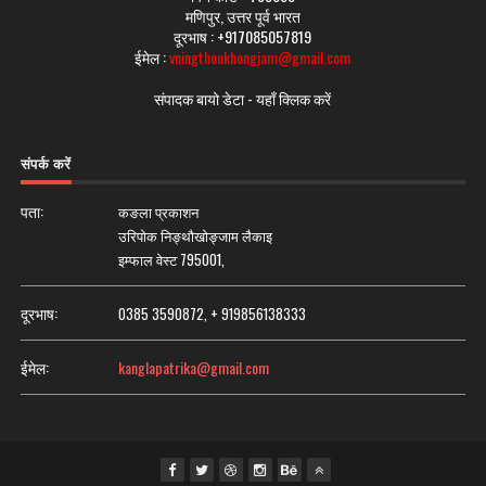
मणिपुर, उत्तर पूर्व भारत
दूरभाष : +917085057819
ईमेल :
vningthoukhongjam@gmail.com
संपादक बायो डेटा - यहाँ क्लिक करें
संपर्क करें
पता:
कङला प्रकाशन
उरिपोक निङ्थौखोङ्जाम लैकाइ
इम्फाल वेस्ट 795001,
दूरभाष:
0385 3590872,
+ 919856138333
ईमेल:
kanglapatrika@gmail.com